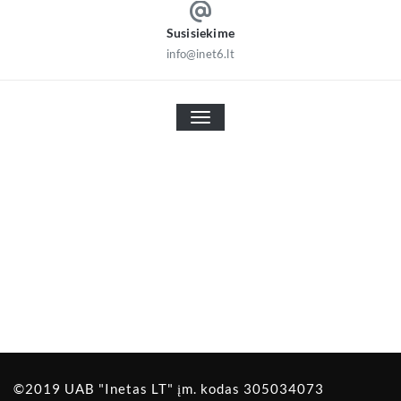
Susisiekime
info@inet6.lt
TOGGLE NAVIGATION
©2019 UAB "Inetas LT" įm. kodas 305034073